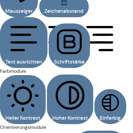
Mauszeiger
Zeichenabstand
Text ausrichten
Schriftstärke
Farbmodule
Heller Kontrast
Hoher Kontrast
Einfarbig
Orientierungsmodule