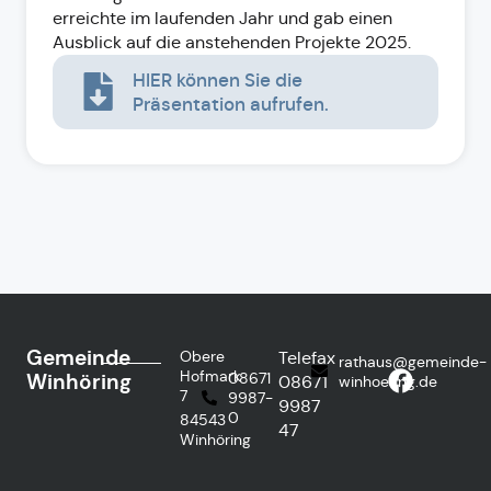
erreichte im laufenden Jahr und gab einen
Ausblick auf die anstehenden Projekte 2025.
HIER können Sie die
Präsentation aufrufen.
Gemeinde
Obere
Telefax
rathaus@gemeinde-
Hofmark
Winhöring
08671
08671
winhoering.de
7
9987-
9987
0
84543
47
Winhöring