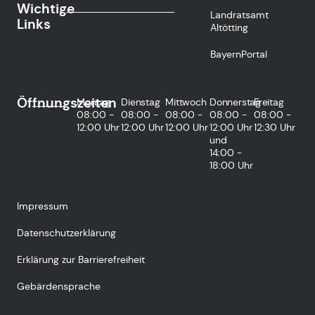
Wichtige
Landratsamt
Links
Altötting
BayernPortal
Öffnungszeiten
Montag
Dienstag
Mittwoch
Donnerstag
Freitag
08:00 -
08:00 -
08:00 -
08:00 -
08:00 -
12:00 Uhr
12:00 Uhr
12:00 Uhr
12:00 Uhr
12:30 Uhr
und
14:00 -
18:00 Uhr
Impressum
Datenschutzerklärung
Erklärung zur Barrierefreiheit
Gebärdensprache