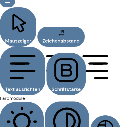
Mauszeiger
Zeichenabstand
Text ausrichten
Schriftstärke
Farbmodule