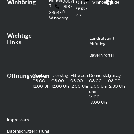
Hofmark
Winhöring
08671
08671
winhoering.de
7
9987-
9987
0
84543
47
Winhöring
Wichtige
Landratsamt
Links
Altötting
BayernPortal
Öffnungszeiten
Montag
Dienstag
Mittwoch
Donnerstag
Freitag
08:00 -
08:00 -
08:00 -
08:00 -
08:00 -
12:00 Uhr
12:00 Uhr
12:00 Uhr
12:00 Uhr
12:30 Uhr
und
14:00 -
18:00 Uhr
Impressum
Datenschutzerklärung