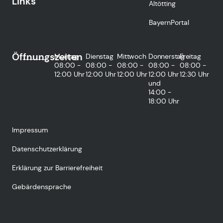
Links
Altötting
BayernPortal
Öffnungszeiten
Montag
Dienstag
Mittwoch
Donnerstag
Freitag
08:00 -
08:00 -
08:00 -
08:00 -
08:00 -
12:00 Uhr
12:00 Uhr
12:00 Uhr
12:00 Uhr
12:30 Uhr
und
14:00 -
18:00 Uhr
Impressum
Datenschutzerklärung
Erklärung zur Barrierefreiheit
Gebärdensprache