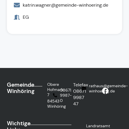
katrin.wagner@gemeinde-winhoering.de
EG
Gemeinde
Obere
Telefax
rathaus@gemeinde-
Hofmark
Winhöring
08671
08671
winhoering.de
7
9987-
9987
0
84543
47
Winhöring
Wichtige
Landratsamt