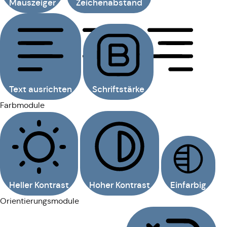
Mauszeiger
Zeichenabstand
Text ausrichten
Schriftstärke
Farbmodule
Heller Kontrast
Hoher Kontrast
Einfarbig
Orientierungsmodule