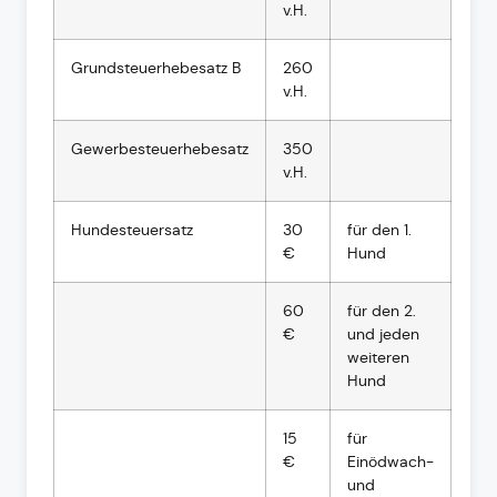
v.H.
Grundsteuerhebesatz B
260
v.H.
Gewerbesteuerhebesatz
350
v.H.
Hundesteuersatz
30
für den 1.
€
Hund
60
für den 2.
€
und jeden
weiteren
Hund
15
für
€
Einödwach-
und