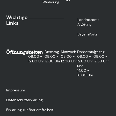
Winhöring
Wichtige
Landratsamt
Links
Altötting
BayernPortal
Öffnungszeiten
Montag
Dienstag
Mittwoch
Donnerstag
Freitag
08:00 -
08:00 -
08:00 -
08:00 -
08:00 -
12:00 Uhr
12:00 Uhr
12:00 Uhr
12:00 Uhr
12:30 Uhr
und
14:00 -
18:00 Uhr
Impressum
Datenschutzerklärung
Erklärung zur Barrierefreiheit