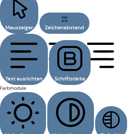
Mauszeiger
Zeichenabstand
Text ausrichten
Schriftstärke
Farbmodule