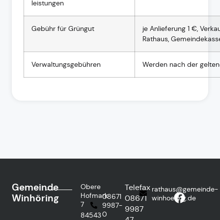
leistungen
Gebühr für Grüngut
je Anlieferung 1 €, Verk
Rathaus, Gemeindekasse
Verwaltungsgebühren
Werden nach der geltend
Gemeinde
Obere
Telefax
rathaus@gemeinde-
Hofmark
Winhöring
08671
08671
winhoering.de
7
9987-
9987
0
84543
47