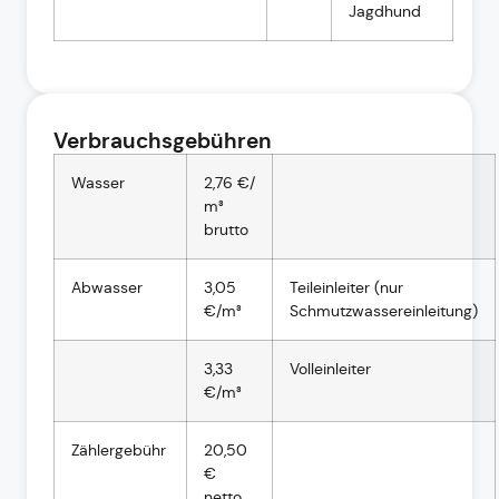
Jagdhund
Verbrauchsgebühren
Wasser
2,76 €/
m³
brutto
Abwasser
3,05
Teileinleiter (nur
€/m³
Schmutzwassereinleitung)
3,33
Volleinleiter
€/m³
Zählergebühr
20,50
€
netto