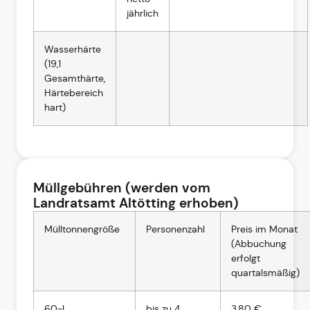
jährlich
Wasserhärte
(19,1
Gesamthärte,
Härtebereich
hart)
Müllgebühren (werden vom
Landratsamt Altötting erhoben)
Mülltonnengröße
Personenzahl
Preis im Monat
(Abbuchung
erfolgt
quartalsmäßig)
60-l
bis zu 4
3,80 €