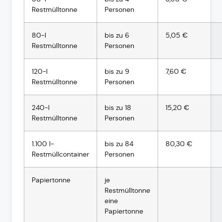
Restmülltonne
Personen
80-l
bis zu 6
5,05 €
Restmülltonne
Personen
120-l
bis zu 9
7,60 €
Restmülltonne
Personen
240-l
bis zu 18
15,20 €
Restmülltonne
Personen
1.100 l-
bis zu 84
80,30 €
Restmüllcontainer
Personen
Papiertonne
je
Restmülltonne
eine
Papiertonne