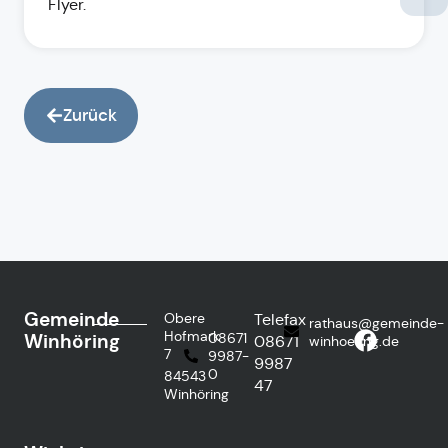
Flyer.
Zurück
Gemeinde
Obere
Telefax
rathaus@gemeinde-
Hofmark
Winhöring
08671
08671
winhoering.de
7
9987-
9987
0
84543
47
Winhöring