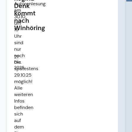
Autorenlesung
Denk
am
kommt
30.10.
nach
um
Winhöring
19
Uhr
sind
nur
noch
27.
bis
Okt.
2025
spätestens
29.10.25
möglich!
Alle
weiteren
Infos
befinden
sich
auf
dem