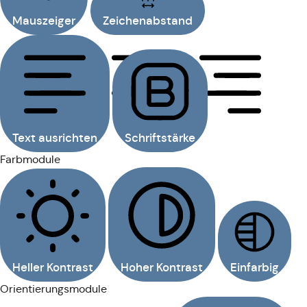
Mauszeiger
Zeichenabstand
Text ausrichten
Schriftstärke
Farbmodule
Heller Kontrast
Hoher Kontrast
Einfarbig
Orientierungsmodule