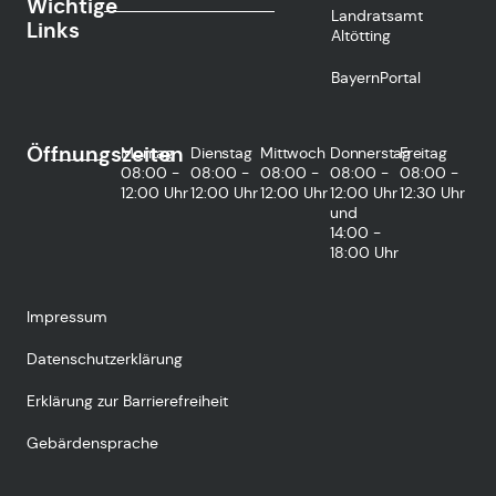
Wichtige
Landratsamt
Links
Altötting
BayernPortal
Öffnungszeiten
Montag
Dienstag
Mittwoch
Donnerstag
Freitag
08:00 -
08:00 -
08:00 -
08:00 -
08:00 -
12:00 Uhr
12:00 Uhr
12:00 Uhr
12:00 Uhr
12:30 Uhr
und
14:00 -
18:00 Uhr
Impressum
Datenschutzerklärung
Erklärung zur Barrierefreiheit
Gebärdensprache