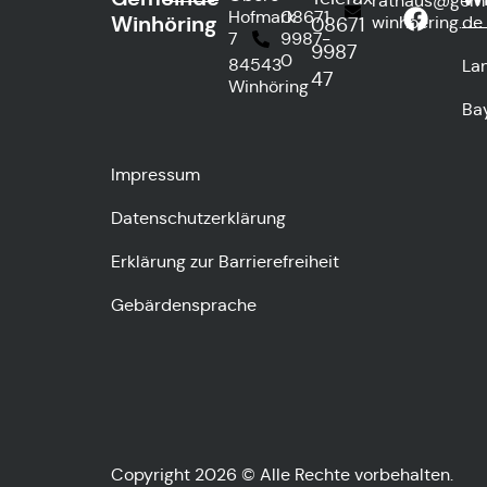
rathaus@gem
Hofmark
08671
Winhöring
winhoering.de
08671
7
9987-
9987
0
84543
La
47
Winhöring
Ba
Impressum
Datenschutzerklärung
Erklärung zur Barrierefreiheit
Gebärdensprache
Copyright 2026 © Alle Rechte vorbehalten.