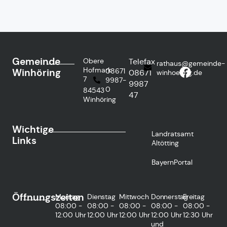
Gemeinde
Obere
Telefax
rathaus@gemeinde-
Hofmark
Winhöring
08671
08671
winhoering.de
7
9987-
9987
0
84543
47
Winhöring
Wichtige
Landratsamt
Links
Altötting
BayernPortal
Öffnungszeiten
Montag
Dienstag
Mittwoch
Donnerstag
Freitag
08:00 -
08:00 -
08:00 -
08:00 -
08:00 -
12:00 Uhr
12:00 Uhr
12:00 Uhr
12:00 Uhr
12:30 Uhr
und