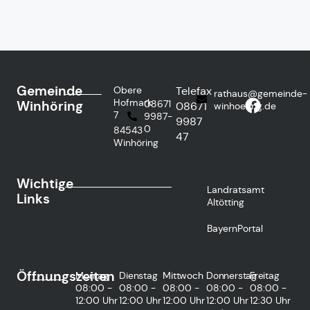
Gemeinde
Obere
Telefax
rathaus@gemeinde-
Hofmark
Winhöring
08671
08671
winhoering.de
7
9987-
9987
0
84543
47
Winhöring
Wichtige
Landratsamt
Links
Altötting
BayernPortal
Öffnungszeiten
Montag
Dienstag
Mittwoch
Donnerstag
Freitag
08:00 -
08:00 -
08:00 -
08:00 -
08:00 -
12:00 Uhr
12:00 Uhr
12:00 Uhr
12:00 Uhr
12:30 Uhr