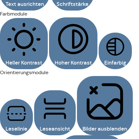
Text ausrichten
Schriftstärke
Farbmodule
Heller Kontrast
Hoher Kontrast
Einfarbig
Orientierungsmodule
Leselinie
Leseansicht
Bilder ausblenden