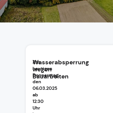
Wasserabsperrung
Am
wegen
heutigen
Donnerstag,
Bauarbeiten
den
06.03.2025
ab
12:30
Uhr