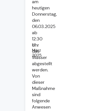
am
heutigen
Donnerstag,
den
06.03.2025
ab
12:30
Uhr
6.
März
das
2025
Wasser
abgestellt
werden.
Von
dieser
Maßnahme
sind
folgende
Anwesen