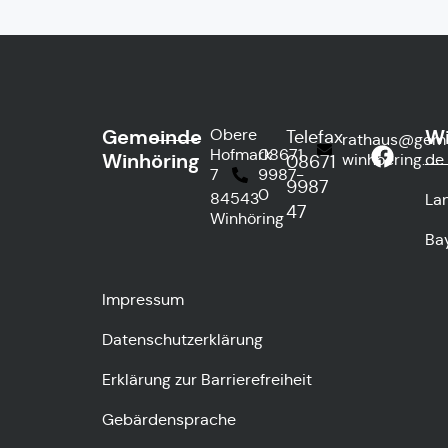
Gemeinde
Wi
Obere
Telefax
rathaus@gem
Hofmark
08671
Winhöring
winhoering.de
08671
7
9987-
9987
0
84543
La
47
Winhöring
Ba
Impressum
Datenschutzerklärung
Erklärung zur Barrierefreiheit
Gebärdensprache