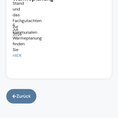
Stand
und
das
Fachgutachten
6.
zur
Juli
kommunalen
2026
Wärmeplanung
finden
Sie
HIER
Zurück