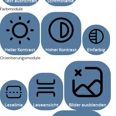
Text ausrichten
Schriftstärke
Farbmodule
Heller Kontrast
Hoher Kontrast
Einfarbig
Orientierungsmodule
Leselinie
Leseansicht
Bilder ausblenden