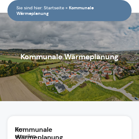
Sie sind hier:
Startseite
»
Kommunale
Wärmeplanung
Kommunale Wärmeplanung
Kommunale
Den
aktuellen
Wärmeplanung