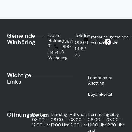
Gemeinde
Obere
Telefax
rathaus@gemeinde-
Hofmark
Winhöring
08671
08671
winhoering.de
7
9987-
9987
0
84543
47
Winhöring
Wichtige
Landratsamt
Links
Altötting
BayernPortal
Öffnungszeiten
Montag
Dienstag
Mittwoch
Donnerstag
Freitag
08:00 -
08:00 -
08:00 -
08:00 -
08:00 -
12:00 Uhr
12:00 Uhr
12:00 Uhr
12:00 Uhr
12:30 Uhr
und