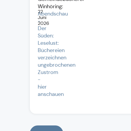
Winhöring:
22.
Abendschau
Juni
-
2026
Der
Süden:
Leselust:
Büchereien
verzeichnen
ungebrochenen
Zustrom
-
hier
anschauen