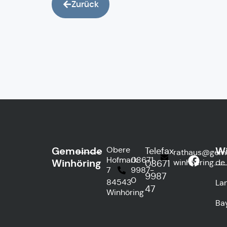
Zurück
Gemeinde
Wi
Obere
Telefax
rathaus@gem
Hofmark
08671
Winhöring
winhoering.de
08671
7
9987-
9987
0
84543
La
47
Winhöring
Ba