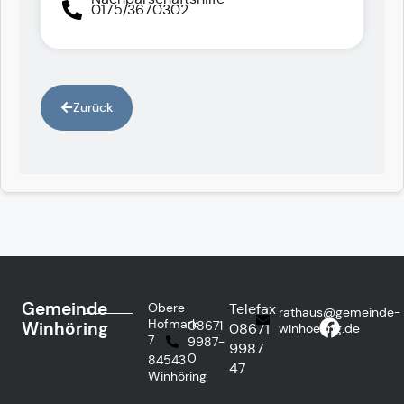
0175/3670302
Zurück
Gemeinde
Obere
Telefax
rathaus@gemeinde-
Hofmark
Winhöring
08671
08671
winhoering.de
7
9987-
9987
0
84543
47
Winhöring