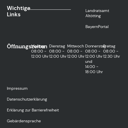
Wichtige
Landratsamt
Links
Altötting
BayernPortal
Öffnungszeiten
Montag
Dienstag
Mittwoch
Donnerstag
Freitag
08:00 -
08:00 -
08:00 -
08:00 -
08:00 -
12:00 Uhr
12:00 Uhr
12:00 Uhr
12:00 Uhr
12:30 Uhr
und
14:00 -
18:00 Uhr
Impressum
Datenschutzerklärung
Erklärung zur Barrierefreiheit
Gebärdensprache