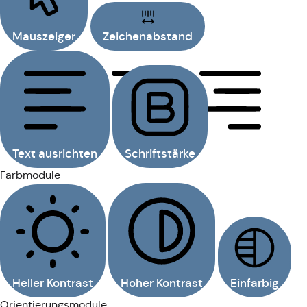
Mauszeiger
Zeichenabstand
Text ausrichten
Schriftstärke
Farbmodule
Heller Kontrast
Hoher Kontrast
Einfarbig
Orientierungsmodule